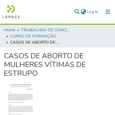
(current)
Log In
Communities & Collections
Home
TRABALHOS DE CONCLUSÃO DE CURSO - CFP (CURSO DE FORMAÇÃO DE PRAÇAS)
CURSO DE FORMAÇÃO DE PRAÇAS - CFP - 2018
All of DSpace
CASOS DE ABORTO DE MULHERES VÍTIMAS DE ESTRUPO
Statistics
CASOS DE ABORTO DE
MULHERES VÍTIMAS DE
ESTRUPO