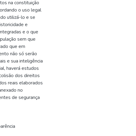
tos na constituição
bordando o uso legal
do utilizá-lo e se
istoricidade e
integradas e o que
população sem que
rvado que em
ento não só serão
is e sua inteligência
ial, haverá estudos
colisão dos direitos
ados reais elaborados
 anexado no
entes de segurança
parência