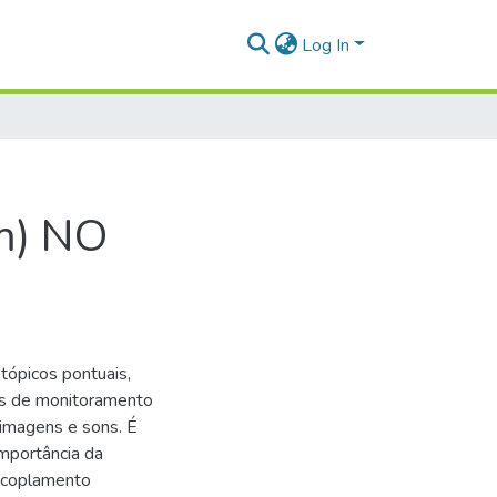
Log In
m) NO
tópicos pontuais,
s de monitoramento
 imagens e sons. É
importância da
 acoplamento