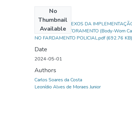
No
Files
Thumbnail
Artigo - OS REFLEXOS DA IMPLEMENTAÇÃ
Available
DO VIDEOMONITORAMENTO (Body-Worn Ca
NO FARDAMENTO POLICIAL.pdf
(692.76 KB
Date
2024-05-01
Authors
Carlos Soares da Costa
Leonídio Alves de Moraes Junior