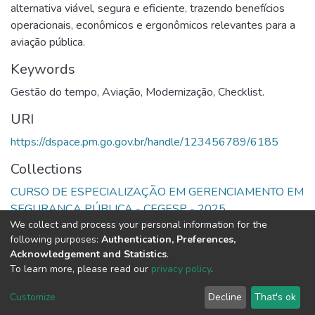
alternativa viável, segura e eficiente, trazendo benefícios
operacionais, econômicos e ergonômicos relevantes para a
aviação pública.
Keywords
Gestão do tempo
,
Aviação
,
Modernização
,
Checklist.
URI
https://dspace.pm.go.gov.br/handle/123456789/6185
Collections
CURSO DE ESPECIALIZAÇÃO EM GERENCIAMENTO EM
SEGURANÇA PÚBLICA - CEGESP - 2025
We collect and process your personal information for the
following purposes:
Authentication, Preferences,
Full item page
Acknowledgement and Statistics
.
To learn more, please read our
privacy policy
.
DSpace software
copyright © 2002-2026
LYRASIS
Cookie
Privacy
End User
Send
Customize
Decline
That's ok
settings
policy
Agreement
Feedback