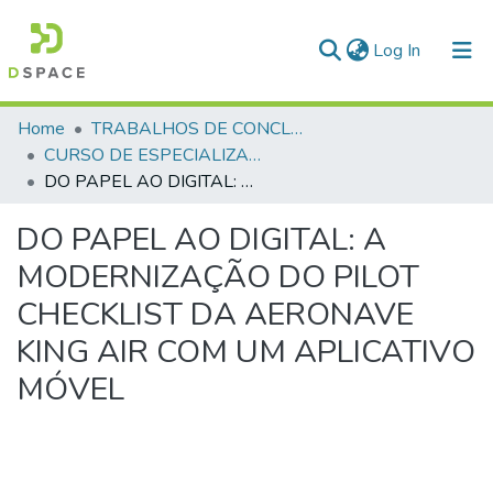
(current)
Log In
Communities & Collections
Home
TRABALHOS DE CONCLUSÃO DE CURSO - CEGESP (CURSO DE ESPECIALIZAÇÃO EM GERENCIAMENTO EM SEGURANÇA PÚBLICA)
CURSO DE ESPECIALIZAÇÃO EM GERENCIAMENTO EM SEGURANÇA PÚBLICA - CEGESP - 2025
All of DSpace
DO PAPEL AO DIGITAL: A MODERNIZAÇÃO DO PILOT CHECKLIST DA AERONAVE KING AIR COM UM APLICATIVO MÓVEL
Statistics
DO PAPEL AO DIGITAL: A
MODERNIZAÇÃO DO PILOT
CHECKLIST DA AERONAVE
KING AIR COM UM APLICATIVO
MÓVEL