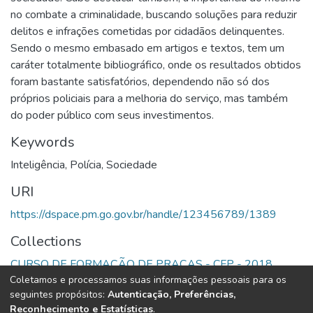
no combate a criminalidade, buscando soluções para reduzir
delitos e infrações cometidas por cidadãos delinquentes.
Sendo o mesmo embasado em artigos e textos, tem um
caráter totalmente bibliográfico, onde os resultados obtidos
foram bastante satisfatórios, dependendo não só dos
próprios policiais para a melhoria do serviço, mas também
do poder público com seus investimentos.
Keywords
Inteligência
,
Polícia
,
Sociedade
URI
https://dspace.pm.go.gov.br/handle/123456789/1389
Collections
CURSO DE FORMAÇÃO DE PRAÇAS - CFP - 2018
Coletamos e processamos suas informações pessoais para os
seguintes propósitos:
Autenticação, Preferências,
Full item page
Reconhecimento e Estatísticas
.