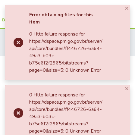
×
(current)
Log In
Error obtaining files for this
item
Communities & Collections
0 Http failure response for
Home
TRABALHOS DE CONCLUSÃO DE CURSO - CFP (CURSO DE FORMAÇÃO DE PRAÇAS)
https://dspace.pm.go.gov.br/server/
CURSO DE FORMAÇÃO DE PRAÇAS - CFP - 2018
All of DSpace
api/core/bundles/ff446726-6a64-
POLICIAIS MILITARES E O SERVIÇO DE INTELIGÊNCIA
49a3-b03c-
Statistics
POLICIAIS MILITARES E O
b75e6f2f2965/bitstreams?
page=0&size=5: 0 Unknown Error
SERVIÇO DE INTELIGÊNCIA
×
0 Http failure response for
https://dspace.pm.go.gov.br/server/
api/core/bundles/ff446726-6a64-
49a3-b03c-
b75e6f2f2965/bitstreams?
page=0&size=5: 0 Unknown Error