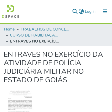
(current)
Log In
Communities & Collections
Home
TRABALHOS DE CONCLUSÃO DE CURSO - CHOA (CURSO DE HABILITAÇÃO DE OFICIAIS AUXILIARES)
CURSO DE HABILITAÇÃO DE OFICIAIS AUXILIARES - CHOA - 2019/2020
All of DSpace
ENTRAVES NO EXERCÍCIO DA ATIVIDADE DE POLÍCIA JUDICIÁRIA MILITAR NO ESTADO DE GOIÁS
Statistics
ENTRAVES NO EXERCÍCIO DA
ATIVIDADE DE POLÍCIA
JUDICIÁRIA MILITAR NO
ESTADO DE GOIÁS