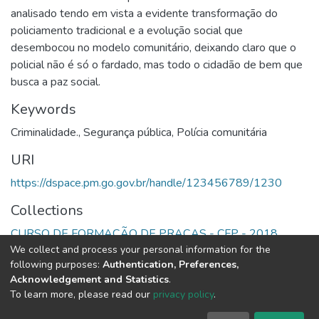
analisado tendo em vista a evidente transformação do
policiamento tradicional e a evolução social que
desembocou no modelo comunitário, deixando claro que o
policial não é só o fardado, mas todo o cidadão de bem que
busca a paz social.
Keywords
Criminalidade.
,
Segurança pública
,
Polícia comunitária
URI
https://dspace.pm.go.gov.br/handle/123456789/1230
Collections
CURSO DE FORMAÇÃO DE PRAÇAS - CFP - 2018
We collect and process your personal information for the
following purposes:
Authentication, Preferences,
Full item page
Acknowledgement and Statistics
.
To learn more, please read our
privacy policy
.
DSpace software
copyright © 2002-2026
LYRASIS