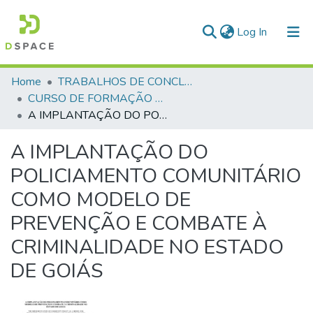
(current)
Log In
Communities & Collections
Home
TRABALHOS DE CONCLUSÃO DE CURSO - CFP (CURSO DE FORMAÇÃO DE PRAÇAS)
CURSO DE FORMAÇÃO DE PRAÇAS - CFP - 2018
All of DSpace
A IMPLANTAÇÃO DO POLICIAMENTO COMUNITÁRIO COMO MODELO DE PREVENÇÃO E COMBATE À CRIMINALIDADE NO ESTADO DE GOIÁS
Statistics
A IMPLANTAÇÃO DO
POLICIAMENTO COMUNITÁRIO
COMO MODELO DE
PREVENÇÃO E COMBATE À
CRIMINALIDADE NO ESTADO
DE GOIÁS