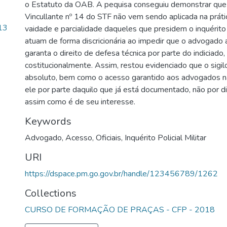
o Estatuto da OAB. A pequisa conseguiu demonstrar que
Vincullante nº 14 do STF não vem sendo aplicada na práti
13
vaidade e parcialidade daqueles que presidem o inquérito p
atuam de forma discricionária ao impedir que o advogado
garanta o direito de defesa técnica por parte do indiciado,
costitucionalmente. Assim, restou evidenciado que o sigi
absoluto, bem como o acesso garantido aos advogados nã
ele por parte daquilo que já está documentado, não por dil
assim como é de seu interesse.
Keywords
Advogado
,
Acesso
,
Oficiais
,
Inquérito Policial Militar
URI
https://dspace.pm.go.gov.br/handle/123456789/1262
Collections
CURSO DE FORMAÇÃO DE PRAÇAS - CFP - 2018