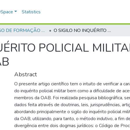
 DSpace
Statistics
CURSO DE FORMAÇÃO DE PRAÇAS - CFP - 2018
O SIGILO NO INQUÉRITO POLICIAL MILITAR PARA OS MEMBROS DA OAB
UÉRITO POLICIAL MILIT
AB
Abstract
O presente artigo científico tem o intuito de verificar a car
do inquérito policial militar bem como a dificuldade de a
membros da OAB. Foi realizada pesquisa bibliográfica, se
dados feita através de doutrinas, leis, jurisprudências, artig
abordando principalmente o sigilo do inquérito policial mi
da OAB, utilizando, para tanto, o método indutivo, a fim de
divergência entre dois dogmas jurídicos: o Código de Proc