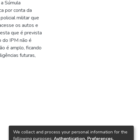
 a Súmula
ca por conta da
olicial militar que
 acesse os autos e
 esta que é prevista
lo do IPM não é
o é amplo, ficando
igências futuras,
We collect and process your personal information for the
following purposes:
Authentication, Preferences,