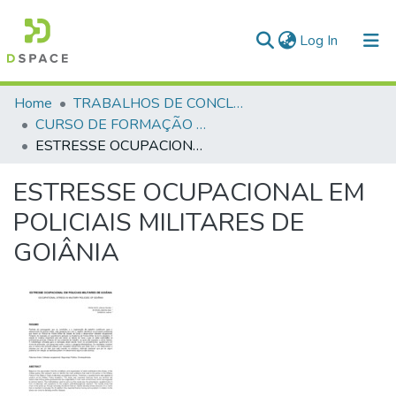
(current)
Log In
Communities & Collections
Home
TRABALHOS DE CONCLUSÃO DE CURSO - CFP (CURSO DE FORMAÇÃO DE PRAÇAS)
CURSO DE FORMAÇÃO DE PRAÇAS - CFP - 2018
All of DSpace
ESTRESSE OCUPACIONAL EM POLICIAIS MILITARES DE GOIÂNIA
Statistics
ESTRESSE OCUPACIONAL EM
POLICIAIS MILITARES DE
GOIÂNIA