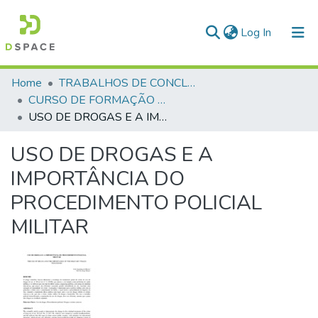
(current)
Log In
Communities & Collections
Home
TRABALHOS DE CONCLUSÃO DE CURSO - CFP (CURSO DE FORMAÇÃO DE PRAÇAS)
CURSO DE FORMAÇÃO DE PRAÇAS - CFP - 2018
All of DSpace
USO DE DROGAS E A IMPORTÂNCIA DO PROCEDIMENTO POLICIAL MILITAR
Statistics
USO DE DROGAS E A
IMPORTÂNCIA DO
PROCEDIMENTO POLICIAL
MILITAR