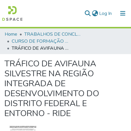
(current)
Log In
Communities & Collections
Home
TRABALHOS DE CONCLUSÃO DE CURSO - CFP (CURSO DE FORMAÇÃO DE PRAÇAS)
CURSO DE FORMAÇÃO DE PRAÇAS - CFP - 2018
All of DSpace
TRÁFICO DE AVIFAUNA SILVESTRE NA REGIÃO INTEGRADA DE DESENVOLVIMENTO DO DISTRITO FEDERAL E ENTORNO - RIDE
Statistics
TRÁFICO DE AVIFAUNA
SILVESTRE NA REGIÃO
INTEGRADA DE
DESENVOLVIMENTO DO
DISTRITO FEDERAL E
ENTORNO - RIDE