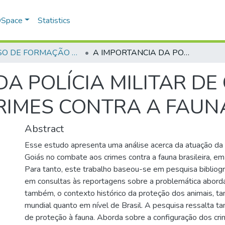
 DSpace
Statistics
CURSO DE FORMAÇÃO DE PRAÇAS - CFP - 2018
A IMPORTANCIA DA POLÍCIA MILITAR DE GOIÁS NO COMBATE AOS CRIMES CONTRA A FAUNA
A POLÍCIA MILITAR DE
RIMES CONTRA A FAUN
Abstract
Esse estudo apresenta uma análise acerca da atuação da po
Goiás no combate aos crimes contra a fauna brasileira, em
Para tanto, este trabalho baseou-se em pesquisa biblio
em consultas às reportagens sobre a problemática abord
também, o contexto histórico da proteção dos animais, ta
mundial quanto em nível de Brasil. A pesquisa ressalta t
de proteção à fauna. Aborda sobre a configuração dos cr