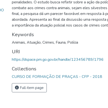
penalidades. O estudo busca refletir sobre a ação da políci
combate aos crimes contra animais, sejam eles silvestre
DO
final, a pesquisa dá um parecer favorável em resposta à 
abordada. Apresenta ao final da discussão uma resposta p
a importância da atuação policial nos casos de crimes cont
Keywords
Animais
,
Atuação
,
Crimes
,
Fauna
,
Polícia
URI
https://dspace.pm.go.gov.br/handle/123456789/1796
Collections
CURSO DE FORMAÇÃO DE PRAÇAS - CFP - 2018
Full item page