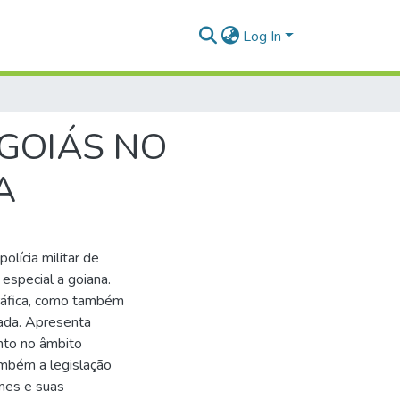
Log In
 GOIÁS NO
A
lícia militar de
 especial a goiana.
gráfica, como também
ada. Apresenta
nto no âmbito
ambém a legislação
imes e suas