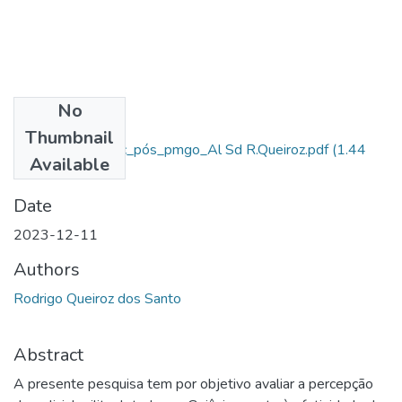
No
Files
Thumbnail
Redação_final_tcc_pós_pmgo_Al Sd R.Queiroz.pdf
(1.44
Available
MB)
Date
2023-12-11
Authors
Rodrigo Queiroz dos Santo
Abstract
A presente pesquisa tem por objetivo avaliar a percepção