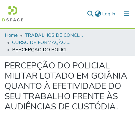
(current)
Log In
Communities & Collections
Home
TRABALHOS DE CONCLUSÃO DE CURSO - CFP (CURSO DE FORMAÇÃO DE PRAÇAS)
CURSO DE FORMAÇÃO DE PRAÇAS - CFP - 2023
All of DSpace
PERCEPÇÃO DO POLICIAL MILITAR LOTADO EM GOIÂNIA QUANTO À EFETIVIDADE DO SEU TRABALHO FRENTE ÀS AUDIÊNCIAS DE CUSTÓDIA.
Statistics
PERCEPÇÃO DO POLICIAL
MILITAR LOTADO EM GOIÂNIA
QUANTO À EFETIVIDADE DO
SEU TRABALHO FRENTE ÀS
AUDIÊNCIAS DE CUSTÓDIA.