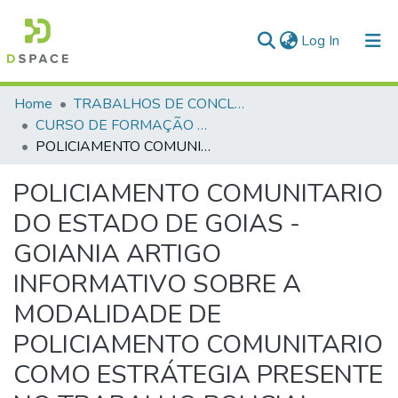
(current)
Log In
Communities & Collections
Home
TRABALHOS DE CONCLUSÃO DE CURSO - CFP (CURSO DE FORMAÇÃO DE PRAÇAS)
CURSO DE FORMAÇÃO DE PRAÇAS - CFP - 2018
All of DSpace
POLICIAMENTO COMUNITARIO DO ESTADO DE GOIAS - GOIANIA ARTIGO INFORMATIVO SOBRE A MODALIDADE DE POLICIAMENTO COMUNITARIO COMO ESTRÁTEGIA PRESENTE NO TRABALHO POLICIAL MILITAR DO 9º BATALHAO DE GOIANIA
Statistics
POLICIAMENTO COMUNITARIO
DO ESTADO DE GOIAS -
GOIANIA ARTIGO
INFORMATIVO SOBRE A
MODALIDADE DE
POLICIAMENTO COMUNITARIO
COMO ESTRÁTEGIA PRESENTE