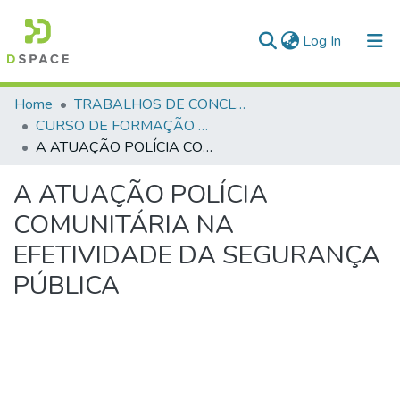
(current)
Log In
Communities & Collections
Home
TRABALHOS DE CONCLUSÃO DE CURSO - CFP (CURSO DE FORMAÇÃO DE PRAÇAS)
CURSO DE FORMAÇÃO DE PRAÇAS - CFP - 2018
All of DSpace
A ATUAÇÃO POLÍCIA COMUNITÁRIA NA EFETIVIDADE DA SEGURANÇA PÚBLICA
Statistics
A ATUAÇÃO POLÍCIA
COMUNITÁRIA NA
EFETIVIDADE DA SEGURANÇA
PÚBLICA