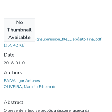
No
Files
Thumbnail
Igor Antunes
Available
Paiva_10365_assignsubmission_file_Depósito Final.pdf
(365.42 KB)
Date
2018-01-01
Authors
PAIVA, Igor Antunes
OLIVEIRA, Marcelo Ribeiro de
Abstract
O presente artigo se propôs a discorrer acerca da