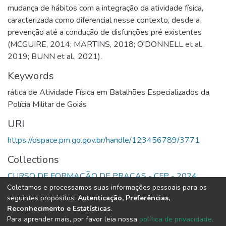
mudança de hábitos com a integração da atividade física,
caracterizada como diferencial nesse contexto, desde a
prevenção até a condução de disfunções pré existentes
(MCGUIRE, 2014; MARTINS, 2018; O'DONNELL et al.,
2019; BUNN et al., 2021).
Keywords
rática de Atividade Física em Batalhões Especializados da
Polícia Militar de Goiás
URI
https://dspace.pm.go.gov.br/handle/123456789/3771
Collections
CURSO DE FORMAÇÃO DE PRAÇAS - CFP - 2024
Coletamos e processamos suas informações pessoais para os
seguintes propósitos:
Autenticação, Preferências,
Full item page
Reconhecimento e Estatísticas
.
Para aprender mais, por favor leia nossa
política de privacidade
.
DSpace software
copyright © 2002-2026
LYRASIS