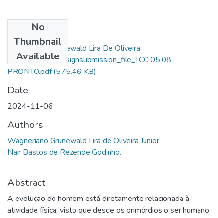
No
Files
Thumbnail
Wagneriano Grunewald Lira De Oliveira
Available
Junior_73017_assignsubmission_file_TCC 05.08
PRONTO.pdf
(575.46 KB)
Date
2024-11-06
Authors
Wagneriano Grunewald Lira de Oliveira Junior
Nair Bastos de Rezende Godinho.
Abstract
A evolução do homem está diretamente relacionada à
atividade física, visto que desde os primórdios o ser humano