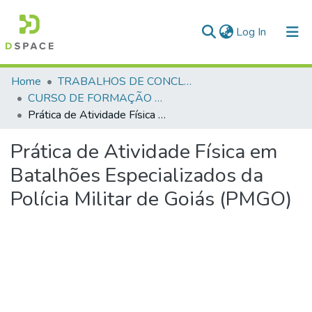
(current)
Log In
Communities & Collections
Home
TRABALHOS DE CONCLUSÃO DE CURSO - CFP (CURSO DE FORMAÇÃO DE PRAÇAS)
CURSO DE FORMAÇÃO DE PRAÇAS - CFP - 2024
All of DSpace
Prática de Atividade Física em Batalhões Especializados da Polícia Militar de Goiás (PMGO)
Statistics
Prática de Atividade Física em
Batalhões Especializados da
Polícia Militar de Goiás (PMGO)