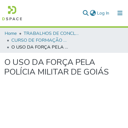
(current)
Log In
Communities & Collections
Home
TRABALHOS DE CONCLUSÃO DE CURSO - CFP (CURSO DE FORMAÇÃO DE PRAÇAS)
CURSO DE FORMAÇÃO DE PRAÇAS - CFP - 2024
All of DSpace
O USO DA FORÇA PELA POLÍCIA MILITAR DE GOIÁS
Statistics
O USO DA FORÇA PELA
POLÍCIA MILITAR DE GOIÁS