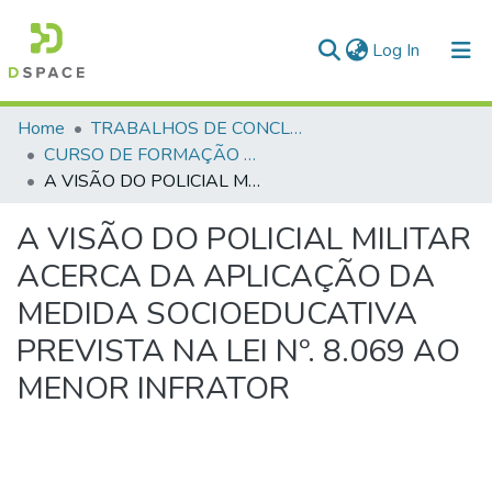
(current)
Log In
Communities & Collections
Home
TRABALHOS DE CONCLUSÃO DE CURSO - CFP (CURSO DE FORMAÇÃO DE PRAÇAS)
CURSO DE FORMAÇÃO DE PRAÇAS - CFP - 2018
All of DSpace
A VISÃO DO POLICIAL MILITAR ACERCA DA APLICAÇÃO DA MEDIDA SOCIOEDUCATIVA PREVISTA NA LEI Nº. 8.069 AO MENOR INFRATOR
Statistics
A VISÃO DO POLICIAL MILITAR
ACERCA DA APLICAÇÃO DA
MEDIDA SOCIOEDUCATIVA
PREVISTA NA LEI Nº. 8.069 AO
MENOR INFRATOR