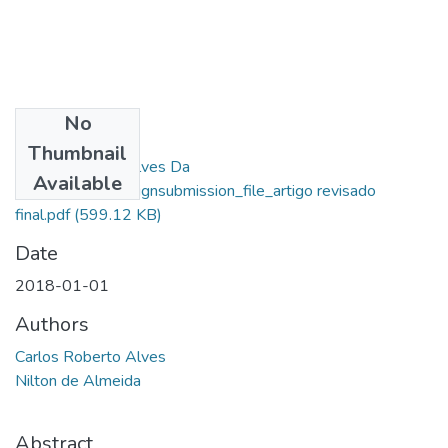
No
Files
Thumbnail
Carlos Roberto Alves Da
Available
Silva_13556_assignsubmission_file_artigo revisado
final.pdf
(599.12 KB)
Date
2018-01-01
Authors
Carlos Roberto Alves
Nilton de Almeida
Abstract