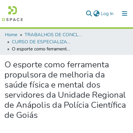
(current)
Log In
Communities & Collections
Home
TRABALHOS DE CONCLUSÃO DE CURSO - CAESP (CURSO DE ESPECIALIZAÇÃO EM ALTOS ESTUDOS EM SEGURANÇA PÚBLICA)
CURSO DE ESPECIALIZAÇÃO EM ALTOS ESTUDOS EM SEGURANÇA PÚBLICA - CAESP - 2024
All of DSpace
O esporte como ferramenta propulsora de melhoria da saúde física e mental dos servidores da Unidade Regional de Anápolis da Polícia Científica de Goiás
Statistics
O esporte como ferramenta
propulsora de melhoria da
saúde física e mental dos
servidores da Unidade Regional
de Anápolis da Polícia Científica
de Goiás