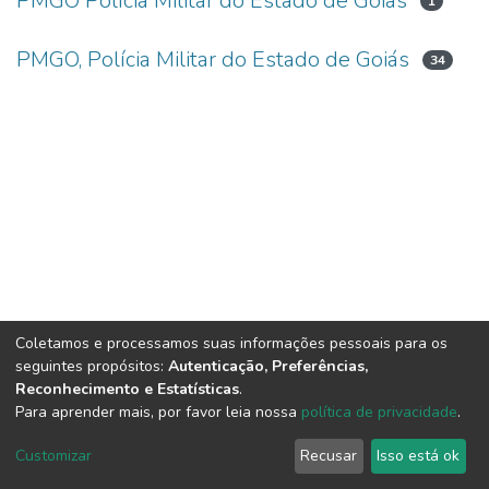
PMGO Polícia Militar do Estado de Goiás
1
PMGO, Polícia Militar do Estado de Goiás
34
Coletamos e processamos suas informações pessoais para os
seguintes propósitos:
Autenticação, Preferências,
Reconhecimento e Estatísticas
.
Para aprender mais, por favor leia nossa
política de privacidade
.
DSpace software
copyright © 2002-2026
LYRASIS
Cookie
Privacy
End User
Send
Customizar
Recusar
Isso está ok
settings
policy
Agreement
Feedback