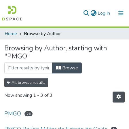
(current)
Log In
Communities & Collections
Home
Browse by Author
All of DSpace
Browsing by Author, starting with
"PMGO"
Browse
All browse results
Now showing
1 - 3 of 3
PMGO
26