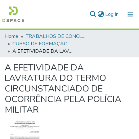
(current)
Log In
Communities & Collections
Home
TRABALHOS DE CONCLUSÃO DE CURSO - CFP (CURSO DE FORMAÇÃO DE PRAÇAS)
CURSO DE FORMAÇÃO DE PRAÇAS - CFP - 2018
All of DSpace
A EFETIVIDADE DA LAVRATURA DO TERMO CIRCUNSTANCIADO DE OCORRÊNCIA PELA POLÍCIA MILITAR
Statistics
A EFETIVIDADE DA
LAVRATURA DO TERMO
CIRCUNSTANCIADO DE
OCORRÊNCIA PELA POLÍCIA
MILITAR