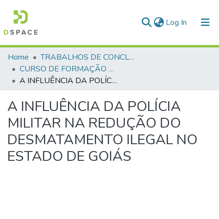
(current)
Log In
Communities & Collections
Home
TRABALHOS DE CONCLUSÃO DE CURSO - CFP (CURSO DE FORMAÇÃO DE PRAÇAS)
CURSO DE FORMAÇÃO DE PRAÇAS - CFP - 2023
All of DSpace
A INFLUÊNCIA DA POLÍCIA MILITAR NA REDUÇÃO DO DESMATAMENTO ILEGAL NO ESTADO DE GOIÁS
Statistics
A INFLUÊNCIA DA POLÍCIA
MILITAR NA REDUÇÃO DO
DESMATAMENTO ILEGAL NO
ESTADO DE GOIÁS