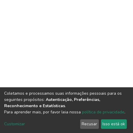
Coletamos e processamos suas informações pessoais para os
seguintes propósitos:
Autenticação, Preferências,
Reconhecimento e Estatísticas
.
Para aprender mais, por favor leia nossa
política de privacidade
.
DSpace software
copyright © 2002-2026
LYRASIS
Customizar
Recusar
Isso está ok
Cookie settings
Privacy policy
End User Agreement