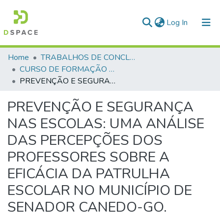
(current)
Log In
Communities & Collections
Home
TRABALHOS DE CONCLUSÃO DE CURSO - CFP (CURSO DE FORMAÇÃO DE PRAÇAS)
CURSO DE FORMAÇÃO DE PRAÇAS - CFP - 2024
All of DSpace
PREVENÇÃO E SEGURANÇA NAS ESCOLAS: UMA ANÁLISE DAS PERCEPÇÕES DOS PROFESSORES SOBRE A EFICÁCIA DA PATRULHA ESCOLAR NO MUNICÍPIO DE SENADOR CANEDO-GO.
Statistics
PREVENÇÃO E SEGURANÇA
NAS ESCOLAS: UMA ANÁLISE
DAS PERCEPÇÕES DOS
PROFESSORES SOBRE A
EFICÁCIA DA PATRULHA
ESCOLAR NO MUNICÍPIO DE
SENADOR CANEDO-GO.