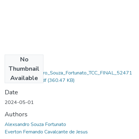
No
Files
Thumbnail
11382_Alexsandro_Souza_Fortunato_TCC_FINAL_52471
Available
_1904594304.pdf
(360.47 KB)
Date
2024-05-01
Authors
Alexsandro Souza Fortunato
Everton Fernando Cavalcante de Jesus