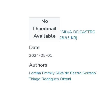
No
Files
Thumbnail
LORENA EMMILY SILVA DE CASTRO
Available
SERRANO.pdf
(828.93 KB)
Date
2024-05-01
Authors
Lorena Emmily Silva de Castro Serrano
Thiago Rodrigues Ottoni