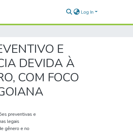
Log In
EVENTIVO E
CIA DEVIDA À
RO, COM FOCO
GOIANA
ões preventivas e
as legais
de gênero e no