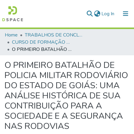
(current)
Log In
Communities & Collections
Home
TRABALHOS DE CONCLUSÃO DE CURSO - CFP (CURSO DE FORMAÇÃO DE PRAÇAS)
CURSO DE FORMAÇÃO DE PRAÇAS - CFP - 2023
All of DSpace
O PRIMEIRO BATALHÃO DE POLICIA MILITAR RODOVIÁRIO DO ESTADO DE GOIÁS: UMA ANÁLISE HISTÓRICA DE SUA CONTRIBUIÇÃO PARA A SOCIEDADE E A SEGURANÇA NAS RODOVIAS
Statistics
O PRIMEIRO BATALHÃO DE
POLICIA MILITAR RODOVIÁRIO
DO ESTADO DE GOIÁS: UMA
ANÁLISE HISTÓRICA DE SUA
CONTRIBUIÇÃO PARA A
SOCIEDADE E A SEGURANÇA
NAS RODOVIAS