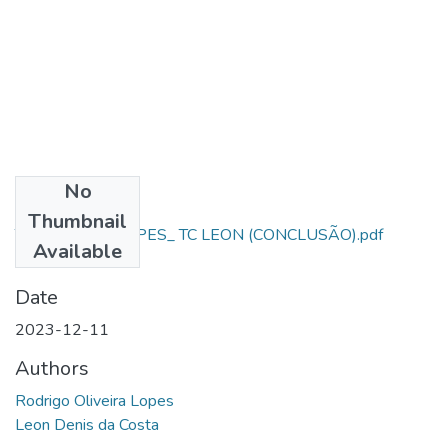
No
Files
Thumbnail
TCC_AL SD R.LOPES_ TC LEON (CONCLUSÃO).pdf
Available
(441.53 KB)
Date
2023-12-11
Authors
Rodrigo Oliveira Lopes
Leon Denis da Costa