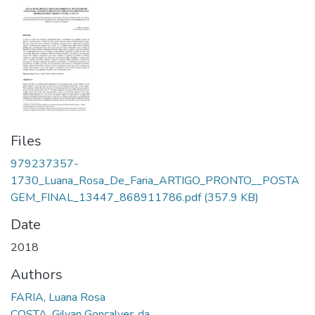
Files
979237357-
1730_Luana_Rosa_De_Faria_ARTIGO_PRONTO__POSTA
GEM_FINAL_13447_868911786.pdf
(357.9 KB)
Date
2018
Authors
FARIA, Luana Rosa
COSTA, Gilvan Gonçalves da