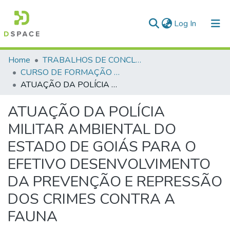
(current)
Log In
Communities & Collections
Home
TRABALHOS DE CONCLUSÃO DE CURSO - CFP (CURSO DE FORMAÇÃO DE PRAÇAS)
CURSO DE FORMAÇÃO DE PRAÇAS - CFP - 2018
All of DSpace
ATUAÇÃO DA POLÍCIA MILITAR AMBIENTAL DO ESTADO DE GOIÁS PARA O EFETIVO DESENVOLVIMENTO DA PREVENÇÃO E REPRESSÃO DOS CRIMES CONTRA A FAUNA
Statistics
ATUAÇÃO DA POLÍCIA
MILITAR AMBIENTAL DO
ESTADO DE GOIÁS PARA O
EFETIVO DESENVOLVIMENTO
DA PREVENÇÃO E REPRESSÃO
DOS CRIMES CONTRA A
FAUNA