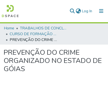
(current)
Log In
Communities & Collections
Home
TRABALHOS DE CONCLUSÃO DE CURSO - CFP (CURSO DE FORMAÇÃO DE PRAÇAS)
CURSO DE FORMAÇÃO DE PRAÇAS - CFP - 2018
All of DSpace
PREVENÇÃO DO CRIME ORGANIZADO NO ESTADO DE GÓIAS
Statistics
PREVENÇÃO DO CRIME
ORGANIZADO NO ESTADO DE
GÓIAS