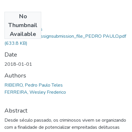
No
Files
Thumbnail
Pedro Paulo Teles
Available
Ribeiro_14357_assignsubmission_file_PEDRO PAULO.pdf
(633.8 KB)
Date
2018-01-01
Authors
RIBEIRO, Pedro Paulo Teles
FERREIRA, Wesley Frederico
Abstract
Desde século passado, os criminosos vivem se organizando
com a finalidade de potencializar empreitadas delituosas