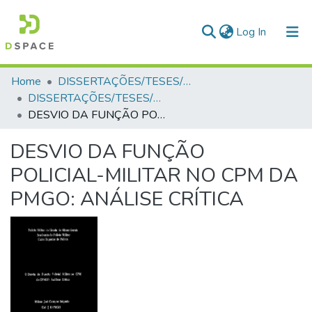
(current)
Log In
Communities & Collections
Home
DISSERTAÇÕES/TESES/MONOGRAFIAS
DISSERTAÇÕES/TESES/MONOGRAFIAS
All of DSpace
DESVIO DA FUNÇÃO POLICIAL-MILITAR NO CPM DA PMGO: ANÁLISE CRÍTICA
Statistics
DESVIO DA FUNÇÃO
POLICIAL-MILITAR NO CPM DA
PMGO: ANÁLISE CRÍTICA