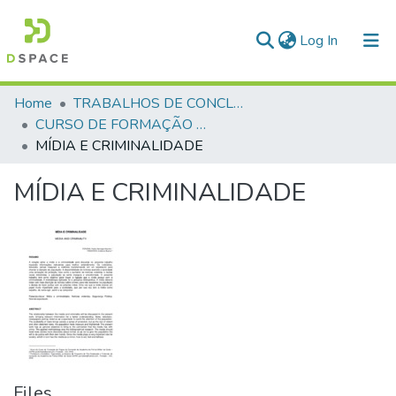
(current)
Log In
Communities & Collections
Home
TRABALHOS DE CONCLUSÃO DE CURSO - CFP (CURSO DE FORMAÇÃO DE PRAÇAS)
CURSO DE FORMAÇÃO DE PRAÇAS - CFP - 2018
All of DSpace
MÍDIA E CRIMINALIDADE
Statistics
MÍDIA E CRIMINALIDADE
Files