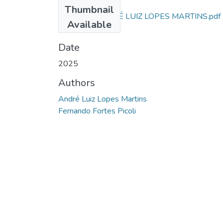
Files
Thumbnail
ARTIGO - ANDRÉ LUIZ LOPES MARTINS.pdf
Available
(569.45 KB)
Date
2025
Authors
André Luiz Lopes Martins
Fernando Fortes Picoli