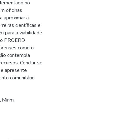
plementado no
em oficinas
a aproximar a
reiras científicas e
m para a viabilidade
mo o PROERD,
 forenses como o
ação contempla
recursos. Conclui-se
que apresente
ento comunitário
l Mirim.