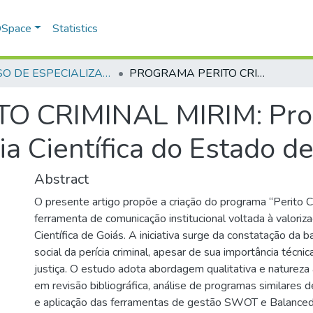
 DSpace
Statistics
CURSO DE ESPECIALIZAÇÃO EM ALTOS ESTUDOS EM SEGURANÇA PÚBLICA - CAESP - 2025 - 1
PROGRAMA PERITO CRIMINAL MIRIM: Proposta de criação no âmbito da Polícia Científica do Estado de Goiás
 CRIMINAL MIRIM: Propo
ia Científica do Estado d
Abstract
O presente artigo propõe a criação do programa “Perito C
ferramenta de comunicação institucional voltada à valoriza
Científica de Goiás. A iniciativa surge da constatação da ba
social da perícia criminal, apesar de sua importância técni
justiça. O estudo adota abordagem qualitativa e natureza
em revisão bibliográfica, análise de programas similares 
e aplicação das ferramentas de gestão SWOT e Balanced