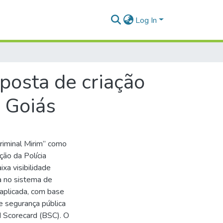
Log In
sta de criação
e Goiás
riminal Mirim” como
ção da Polícia
ixa visibilidade
ca no sistema de
 aplicada, com base
de segurança pública
 Scorecard (BSC). O