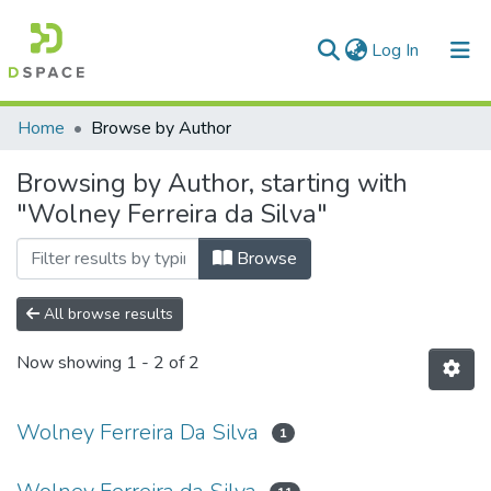
(current)
Log In
Communities & Collections
Home
Browse by Author
All of DSpace
Browsing by Author, starting with
"Wolney Ferreira da Silva"
Browse
All browse results
Now showing
1 - 2 of 2
Wolney Ferreira Da Silva
1