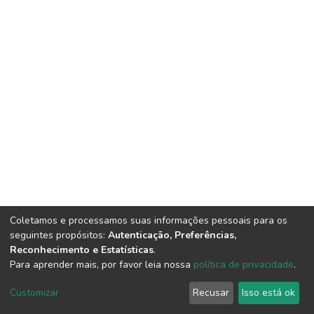
Coletamos e processamos suas informações pessoais para os
seguintes propósitos:
Autenticação, Preferências,
Reconhecimento e Estatísticas
.
Para aprender mais, por favor leia nossa
política de privacidade
.
DSpace software
copyright © 2002-2026
LYRASIS
Cookie
Privacy
End User
Send
Customizar
Recusar
Isso está ok
settings
policy
Agreement
Feedback