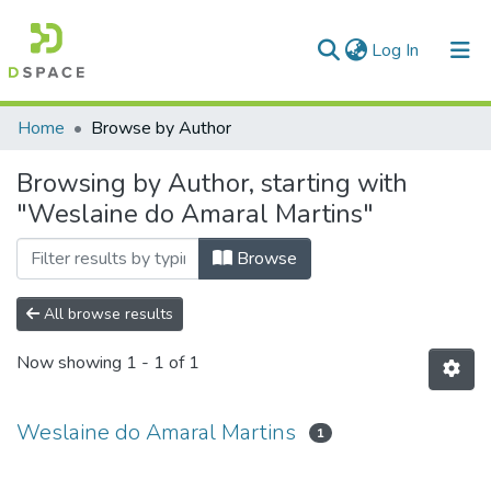
(current)
Log In
Communities & Collections
Home
Browse by Author
All of DSpace
Browsing by Author, starting with
"Weslaine do Amaral Martins"
Browse
All browse results
Now showing
1 - 1 of 1
Weslaine do Amaral Martins
1