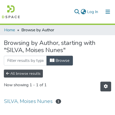
(current)
Log In
Communities & Collections
Home
Browse by Author
All of DSpace
Browsing by Author, starting with
"SILVA, Moises Nunes"
Browse
All browse results
Now showing
1 - 1 of 1
SILVA, Moises Nunes
1