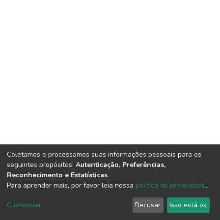
Coletamos e processamos suas informações pessoais para os
seguintes propósitos:
Autenticação, Preferências,
Reconhecimento e Estatísticas
.
Para aprender mais, por favor leia nossa
política de privacidade
.
DSpace software
copyright © 2002-2026
LYRASIS
Cookie
Privacy
End User
Send
Customizar
Recusar
Isso está ok
settings
policy
Agreement
Feedback