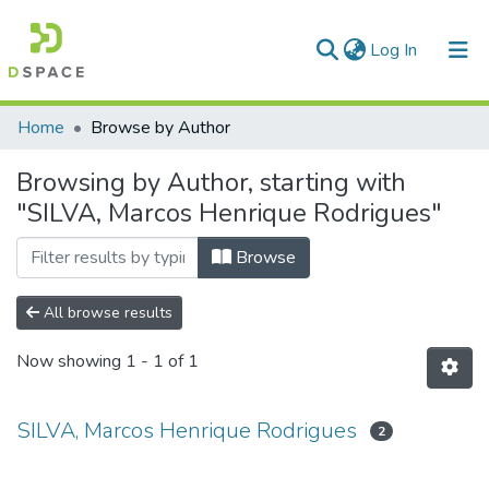
(current)
Log In
Communities & Collections
Home
Browse by Author
All of DSpace
Browsing by Author, starting with
"SILVA, Marcos Henrique Rodrigues"
Browse
All browse results
Now showing
1 - 1 of 1
SILVA, Marcos Henrique Rodrigues
2