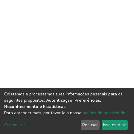
Coletamos e processamos suas informações pessoais para os
seguintes propósitos:
Autenticação, Preferências,
Reconhecimento e Estatísticas
.
Para aprender mais, por favor leia nossa
política de privacidade
.
DSpace software
copyright © 2002-2026
LYRASIS
Cookie
Privacy
End User
Send
Customizar
Recusar
Isso está ok
settings
policy
Agreement
Feedback