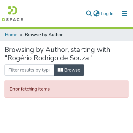
(current)
Log In
Communities & Collections
Home
Browse by Author
All of DSpace
Browsing by Author, starting with
"Rogério Rodrigo de Souza"
Browse
Error fetching items