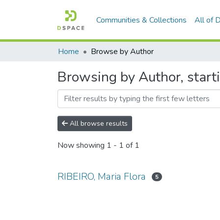
Communities & Collections
All of
Home
Browse by Author
Browsing by Author, start
All browse results
Now showing
1 - 1 of 1
RIBEIRO, Maria Flora
5