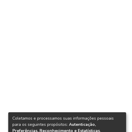
Coletamos e processamos suas informações pessoais
para os seguintes propósitos:
Autenticação,
Preferências, Reconhecimento e Estatísticas
.