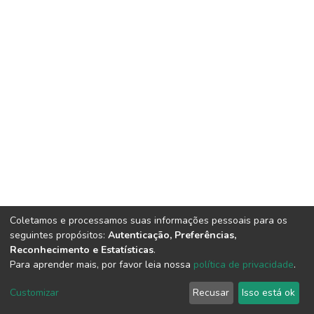
Coletamos e processamos suas informações pessoais para os
seguintes propósitos:
Autenticação, Preferências,
Reconhecimento e Estatísticas
.
Para aprender mais, por favor leia nossa
política de privacidade
.
DSpace software
copyright © 2002-2026
LYRASIS
Cookie
Privacy
End User
Send
Customizar
Recusar
Isso está ok
settings
policy
Agreement
Feedback