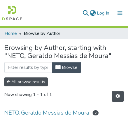
(current)
Log In
Communities & Collections
Home
Browse by Author
All of DSpace
Browsing by Author, starting with
"NETO, Geraldo Messias de Moura"
Browse
All browse results
Now showing
1 - 1 of 1
NETO, Geraldo Messias de Moura
2