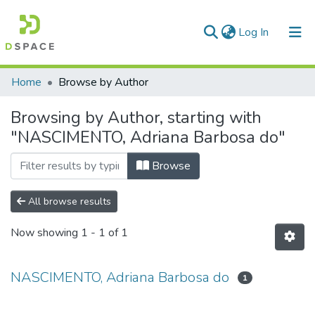
(current)
Log In
Communities & Collections
Home
Browse by Author
All of DSpace
Browsing by Author, starting with
"NASCIMENTO, Adriana Barbosa do"
Browse
All browse results
Now showing
1 - 1 of 1
NASCIMENTO, Adriana Barbosa do
1