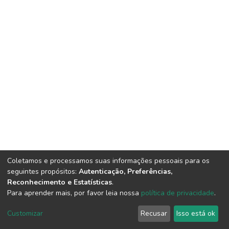
Coletamos e processamos suas informações pessoais para os
seguintes propósitos:
Autenticação, Preferências,
Reconhecimento e Estatísticas
.
Para aprender mais, por favor leia nossa
política de privacidade
.
DSpace software
copyright © 2002-2026
LYRASIS
Cookie
Privacy
End User
Send
Customizar
Recusar
Isso está ok
settings
policy
Agreement
Feedback