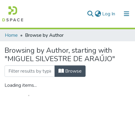
(current)
Log In
Communities & Collections
Home
Browse by Author
All of DSpace
Browsing by Author, starting with
"MIGUEL SILVESTRE DE ARAŰJO"
Browse
Loading items...