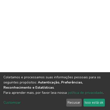
Coletamos e processamos suas informações pessoais para os
seguintes propósitos:
Autenticação, Preferências,
Reconhecimento e Estatísticas
.
Para aprender mais, por favor leia nossa
política de privacidade
.
DSpace software
copyright © 2002-2026
LYRASIS
Cookie
Privacy
End User
Send
Customizar
Recusar
Isso está ok
settings
policy
Agreement
Feedback