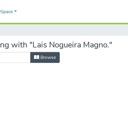
 DSpace
ing with "Lais Nogueira Magno."
Browse