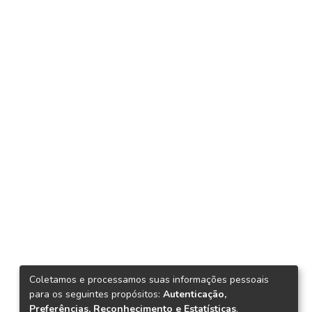
Coletamos e processamos suas informações pessoais
para os seguintes propósitos:
Autenticação,
Preferências, Reconhecimento e Estatísticas
.