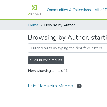
Communities & Collections
All of
Home
Browse by Author
Browsing by Author, start
All browse results
Now showing
1 - 1 of 1
Lais Nogueira Magno.
2