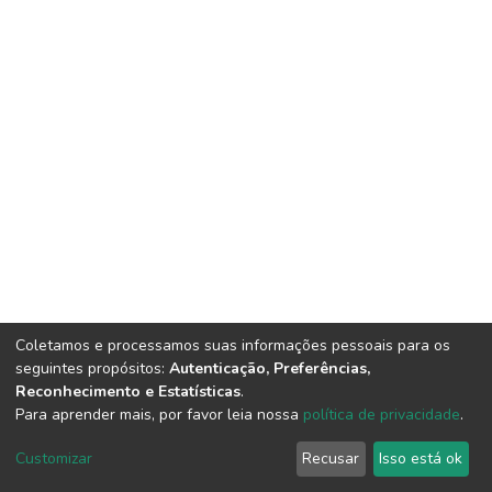
Coletamos e processamos suas informações pessoais para os
seguintes propósitos:
Autenticação, Preferências,
Reconhecimento e Estatísticas
.
Para aprender mais, por favor leia nossa
política de privacidade
.
DSpace software
copyright © 2002-2026
LYRASIS
Cookie
Privacy
End User
Send
Customizar
Recusar
Isso está ok
settings
policy
Agreement
Feedback