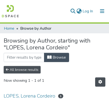
(current)
Log In
Communities & Collections
Home
Browse by Author
All of DSpace
Browsing by Author, starting with
"LOPES, Lorena Cordeiro"
Browse
All browse results
Now showing
1 - 1 of 1
LOPES, Lorena Cordeiro
1