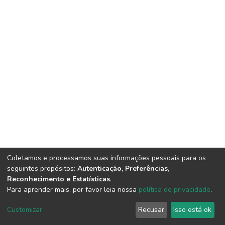
Coletamos e processamos suas informações pessoais para os
seguintes propósitos:
Autenticação, Preferências,
Reconhecimento e Estatísticas
.
Para aprender mais, por favor leia nossa
política de privacidade
.
DSpace software
copyright © 2002-2026
LYRASIS
Cookie
Privacy
End User
Send
Customizar
Recusar
Isso está ok
settings
policy
Agreement
Feedback