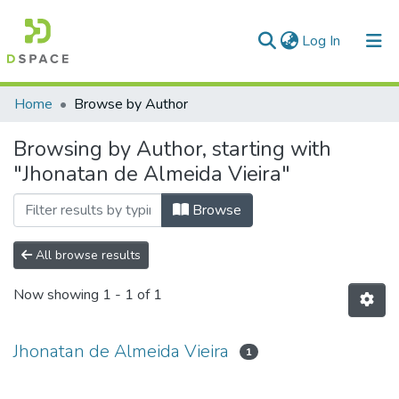
(current)
Log In
Communities & Collections
Home
Browse by Author
All of DSpace
Browsing by Author, starting with
"Jhonatan de Almeida Vieira"
Browse
All browse results
Now showing
1 - 1 of 1
Jhonatan de Almeida Vieira
1