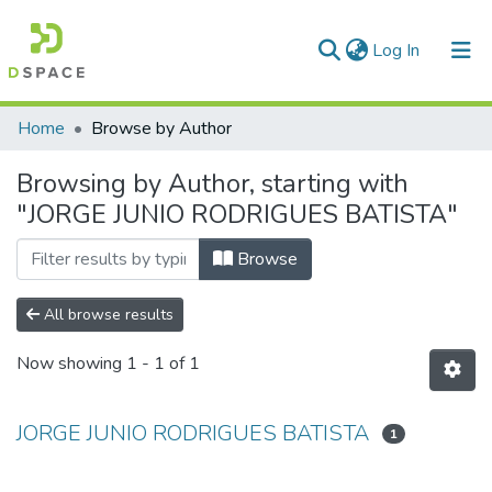
(current)
Log In
Communities & Collections
Home
Browse by Author
All of DSpace
Browsing by Author, starting with
"JORGE JUNIO RODRIGUES BATISTA"
Browse
All browse results
Now showing
1 - 1 of 1
JORGE JUNIO RODRIGUES BATISTA
1