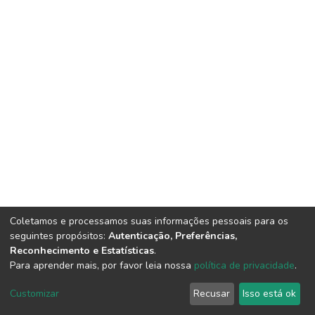
Coletamos e processamos suas informações pessoais para os
seguintes propósitos:
Autenticação, Preferências,
Reconhecimento e Estatísticas
.
Para aprender mais, por favor leia nossa
política de privacidade
.
DSpace software
copyright © 2002-2026
LYRASIS
Cookie
Privacy
End User
Send
Customizar
Recusar
Isso está ok
settings
policy
Agreement
Feedback