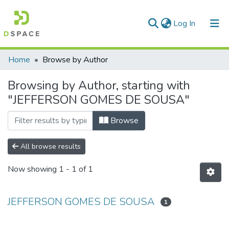
(current)
Log In
Communities & Collections
Home
Browse by Author
All of DSpace
Browsing by Author, starting with
"JEFFERSON GOMES DE SOUSA"
Browse
All browse results
Now showing
1 - 1 of 1
JEFFERSON GOMES DE SOUSA
1