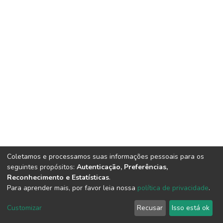
Coletamos e processamos suas informações pessoais para os
seguintes propósitos:
Autenticação, Preferências,
Reconhecimento e Estatísticas
.
Para aprender mais, por favor leia nossa
política de privacidade
.
DSpace software
copyright © 2002-2026
LYRASIS
Cookie
Privacy
End User
Send
Customizar
Recusar
Isso está ok
settings
policy
Agreement
Feedback