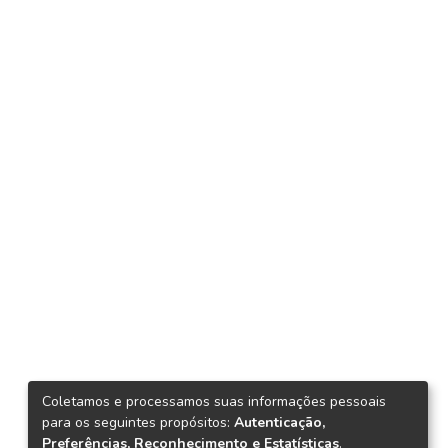
Coletamos e processamos suas informações pessoais
para os seguintes propósitos:
Autenticação,
Preferências, Reconhecimento e Estatísticas
.