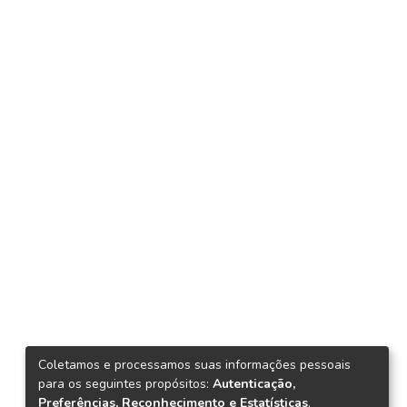
Coletamos e processamos suas informações pessoais
para os seguintes propósitos:
Autenticação,
Preferências, Reconhecimento e Estatísticas
.