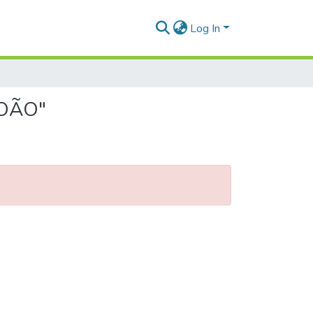
Log In
JOÃO"