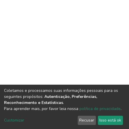
Coletamos e processamos suas informações pessoais para os
seguintes propósitos:
Autenticação, Preferências,
Reconhecimento e Estatísticas
.
Para aprender mais, por favor leia nossa
política de privacidade
.
DSpace software
copyright © 2002-2026
LYRASIS
Cookie
Privacy
End User
Send
Customizar
Recusar
Isso está ok
settings
policy
Agreement
Feedback