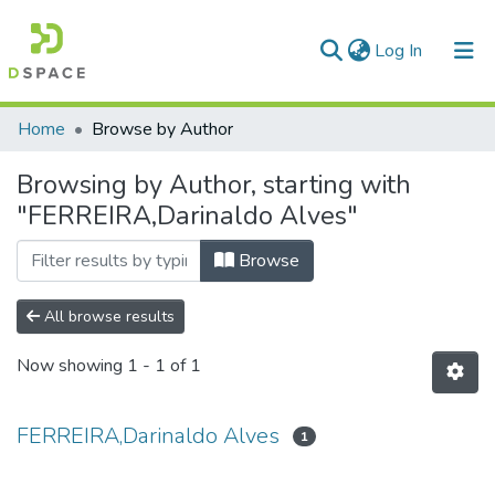
(current)
Log In
Communities & Collections
Home
Browse by Author
All of DSpace
Browsing by Author, starting with
"FERREIRA,Darinaldo Alves"
Browse
All browse results
Now showing
1 - 1 of 1
FERREIRA,Darinaldo Alves
1