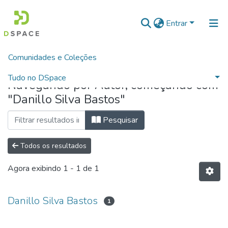
Entrar
Comunidades e Coleções
Início
Pesquisar por Autor
Tudo no DSpace
Navegando por Autor, começando com
"Danillo Silva Bastos"
Pesquisar
Todos os resultados
Agora exibindo
1 - 1 de 1
Danillo Silva Bastos
1