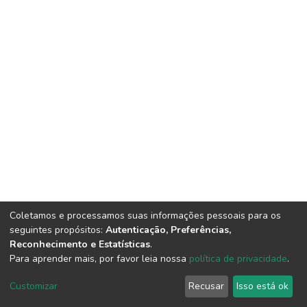
Coletamos e processamos suas informações pessoais para os
seguintes propósitos:
Autenticação, Preferências,
Reconhecimento e Estatísticas
.
Para aprender mais, por favor leia nossa
política de privacidade
.
DSpace software
copyright © 2002-2026
LYRASIS
Cookie
Privacy
End User
Send
Customizar
Recusar
Isso está ok
settings
policy
Agreement
Feedback