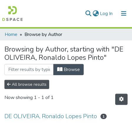
(current)
Log In
Communities & Collections
Home
Browse by Author
All of DSpace
Browsing by Author, starting with "DE
OLIVEIRA, Ronaldo Lopes Pinto"
Browse
All browse results
Now showing
1 - 1 of 1
DE OLIVEIRA, Ronaldo Lopes Pinto
1