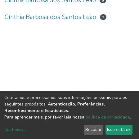
Cinthia Barbosa dos Santos Leão
5
Cínthia Barbosa dos Santos Leão
1
Coletamos e processamos suas informações pessoais para os
seguintes propósitos:
Autenticação, Preferências,
Reconhecimento e Estatísticas
.
Para aprender mais, por favor leia nossa
política de privacidade
.
DSpace software
copyright © 2002-2026
LYRASIS
Cookie
Privacy
End User
Send
Customizar
Recusar
Isso está ok
settings
policy
Agreement
Feedback