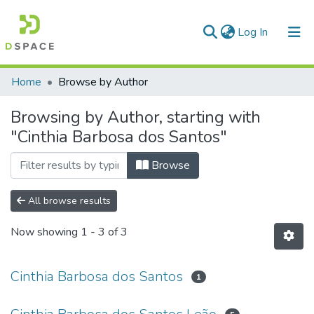
(current)
Log In
Communities & Collections
Home
Browse by Author
All of DSpace
Browsing by Author, starting with
"Cinthia Barbosa dos Santos"
Browse
All browse results
Now showing
1 - 3 of 3
Cinthia Barbosa dos Santos
1